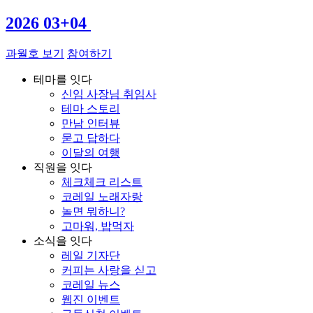
2026 03+04
과월호 보기
참여하기
테마를 잇다
신임 사장님 취임사
테마 스토리
만남 인터뷰
묻고 답하다
이달의 여행
직원을 잇다
체크체크 리스트
코레일 노래자랑
놀면 뭐하니?
고마워, 밥먹자
소식을 잇다
레일 기자단
커피는 사랑을 싣고
코레일 뉴스
웹진 이벤트