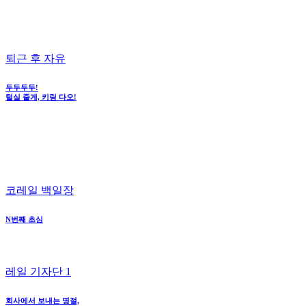
퇴근 후 자유
두두두두!
털실 줄게, 키링 다오!
코레일 백일장
N번째 초심
레일 기자단 1
회사에서 보내는 명절,