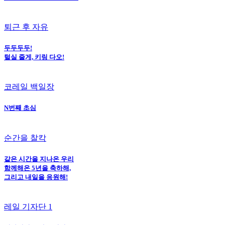
퇴근 후 자유
두두두두!
털실 줄게, 키링 다오!
코레일 백일장
N번째 초심
순간을 찰칵
같은 시간을 지나온 우리
함께해온 5년을 축하해,
그리고 내일을 응원해!
레일 기자단 1