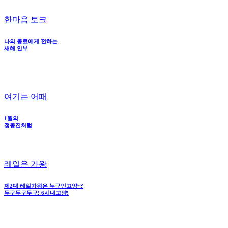
한마음 토크
나의 동료에게 전하는
새해 안부
여기는 어때
1월의
정동진처럼
레일은 가왕
제2대 레일가왕은 누구인고양~?
두구두구두구! 6시내고양!